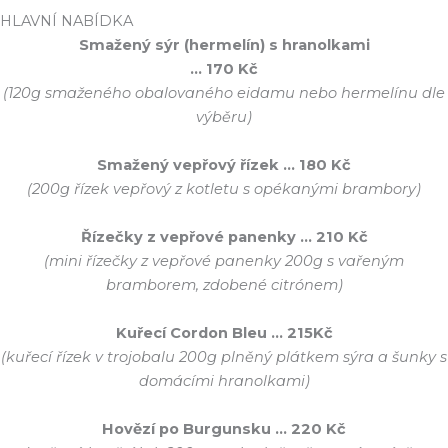
HLAVNÍ NABÍDKA
Smažený sýr (hermelín) s hranolkami
… 170 Kč
(120g smaženého obalovaného eidamu nebo hermelínu dle
výběru)
Smažený vepřový řízek … 180 Kč
(200g řízek vepřový z kotletu s opékanými brambory)
Řízečky z vepřové panenky … 210 Kč
(mini řízečky z vepřové panenky 200g s vařeným
bramborem, zdobené citrónem)
Kuřecí Cordon Bleu … 215Kč
(kuřecí řízek v trojobalu 200g plněný plátkem sýra a šunky s
domácími hranolkami)
Hovězí po Burgunsku … 220 Kč