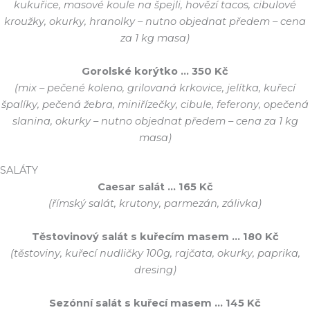
kukuřice, masové koule na špejli, hovězí tacos, cibulové
kroužky, okurky, hranolky – nutno objednat předem – cena
za 1 kg masa)
Gorolské korýtko … 350 Kč
(mix – pečené koleno, grilovaná krkovice, jelítka, kuřecí
špalíky, pečená žebra, miniřízečky, cibule, feferony, opečená
slanina, okurky – nutno objednat předem – cena za 1 kg
masa)
SALÁTY
Caesar salát … 165 Kč
(římský salát, krutony, parmezán, zálivka)
Těstovinový salát s kuřecím masem … 180 Kč
(těstoviny, kuřecí nudličky 100g, rajčata, okurky, paprika,
dresing)
Sezónní salát s kuřecí masem …
145 Kč