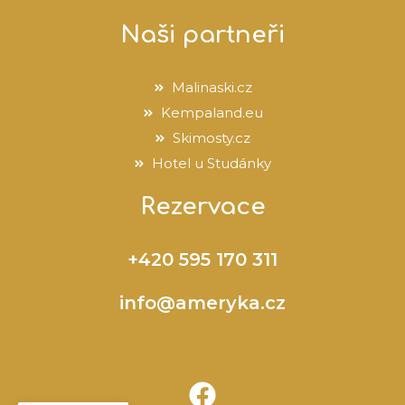
Naši partneři
Malinaski.cz
Kempaland.eu
Skimosty.cz
Hotel u Studánky
Rezervace
+420 595 170 311
info@ameryka.cz
F