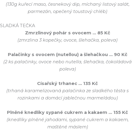
(130g kuřecí maso, česnekový dip, míchaný listový salát,
parmezán, opečený toustový chléb)
SLADKÁ TEČKA
Zmrzlinový pohár s ovocem … 85 Kč
(zmrzlina 3 kopečky, ovoce, šlehačka, poleva)
Palačinky s ovocem (nutellou) a šlehačkou … 90 Kč
(2 ks palačinky, ovoce nebo nutella, šlehačka, čokoládová
poleva)
Císařský trhanec … 135 Kč
(trhaná karamelizovaná palačinka ze sladkého těsta s
rozinkami a domácí jablečnou marmeládou)
Plněné knedlíky sypané cukrem a kakaem …
155 Kč
(knedlíky plněné jahodami, sypané cukrem a kakaem,
maštěné máslem)