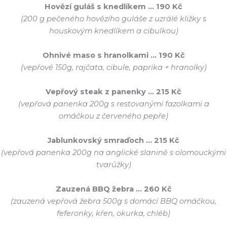
Hovězí guláš s knedlíkem … 190 Kč
(200 g pečeného hovězího guláše z uzrálé kližky s
houskovým knedlíkem a cibulkou)
Ohnivé maso s hranolkami
… 190 Kč
(vepřové 150g, rajčata, cibule, paprika + hranolky)
Vepřový steak z panenky … 215 Kč
(vepřová panenka 200g s restovanými fazolkami a
omáčkou z červeného pepře)
Jablunkovský smraďoch … 215 Kč
(vepřová panenka 200g na anglické slanině s olomouckými
tvarůžky)
Zauzená BBQ žebra … 260 Kč
(zauzená vepřová žebra 500g s domácí BBQ omáčkou,
feferonky, křen, okurka, chléb)