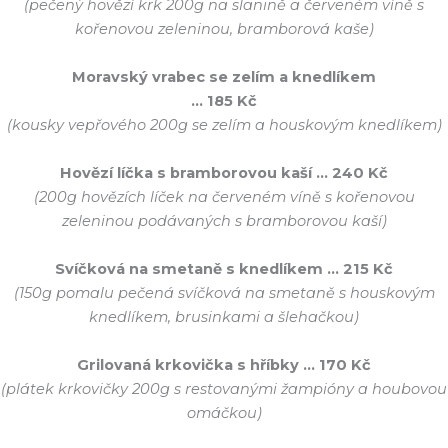
(pečený hovězí krk 200g na slanině a červeném víně s
kořenovou zeleninou, bramborová kaše)
Moravský vrabec se zelím a knedlíkem
… 185 Kč
(kousky vepřového 200g se zelím a houskovým knedlíkem)
Hovězí líčka s bramborovou kaší … 240 Kč
(200g hovězích líček na červeném víně s kořenovou
zeleninou podávaných s bramborovou kaší)
Svíčková na smetaně s knedlíkem … 215 Kč
(150g pomalu pečená svíčková na smetaně s houskovým
knedlíkem, brusinkami a šlehačkou)
Grilovaná krkovička s hříbky … 170 Kč
(plátek krkovičky 200g s restovanými žampióny a houbovou
omáčkou)