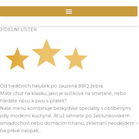
Preskočiť
na
obsah
JÍDELNÍ LÍSTEK
Od tradičních halušek po zauzená BBQ žebra
Máte chuť na klasiku, jako je svíčková na smetaně, nebo
hledáte něco k pivu s přáteli?
Naše menu kombinuje beskydské speciality s oblíbenými
jídly moderní kuchyně. Ať už sáhnete po Jablunkovském
smraďochovi nebo domácím trhanci, zklamaní neodejdete –
ba právě naopak…