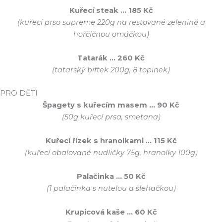
Kuřecí steak … 185 Kč
(kuřecí prso supreme 220g na restované zelenině a
hořčičnou omáčkou)
Tatarák … 260 Kč
(tatarský biftek 200g, 8 topinek)
PRO DĚTI
Špagety s kuřecím masem … 90 Kč
(50g kuřecí prsa, smetana)
Kuřecí řízek s hranolkami … 115 Kč
(kuřecí obalované nudličky 75g, hranolky 100g)
Palačinka … 50 Kč
(1 palačinka s nutelou a šlehačkou)
Krupicová kaše … 60 Kč