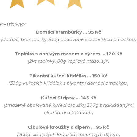
CHUŤOVKY
Domácí brambůrky … 95 Kč
(domácí brambůrky 200g podávané s ďábelskou omáčkou)
Topinka s ohnivým masem a sýrem … 120 Kč
(2ks topinky, 80g vepřové maso, sýr)
Pikantní kuřecí křidélka … 150 Kč
(300g kuřecích křidélek s pikantní domácí omáčkou)
Kuřecí Stripsy … 145 Kč
(smažené obalované kuřecí proužky 200g s nakládanými
okurkami a tatarkou)
Cibulové kroužky s dipem … 95 Kč
(200g cibulových kroužků s pepřovým dipem)