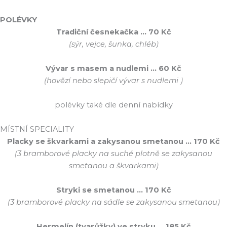
POLÉVKY
Tradiční česnekačka … 70 Kč
(sýr, vejce, šunka, chléb)
Vývar s masem a nudlemi … 60 Kč
(hovězí nebo slepičí vývar s nudlemi )
polévky také dle denní nabídky
MÍSTNÍ SPECIALITY
Placky se škvarkami a zakysanou smetanou … 170 Kč
(3 bramborové placky na suché plotně se zakysanou
smetanou a škvarkami)
Stryki se smetanou … 170 Kč
(3 bramborové placky na sádle se zakysanou smetanou)
Hermelín (tvarůžky) ve stryku … 185 Kč