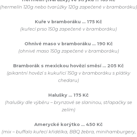
(hermelín 120g nebo tvarůžky 120g zapečené v bramboráku)
Kuře v bramboráku … 175 Kč
(kuřecí prso 150g zapečené v bramboráku)
Ohnivé maso v bramboráku … 190 Kč
(ohnivé maso 150g zapečené v bramboráku)
Bramborák s mexickou hovězí směsí … 205 Kč
(pikantní hovězí s kukuřicí 150g v bramboráku s plátky
chedaru)
Halušky … 175 Kč
(halušky dle výběru – brynzové se slaninou, střapačky se
zelím)
Amerycké korýtko … 450 Kč
(mix – buffalo kuřecí křidélka, BBQ žebra, minihamburgery,