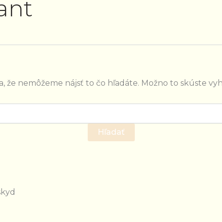
ant
a, že nemôžeme nájsť to čo hľadáte. Možno to skúste vyh
skyd